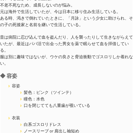
不老不死なため、成長しないのが悩み。
元は海外で生活していたが、今は日本に移り住み生活している。
ある時、渇きで倒れていたときに、「月詠」という少女に助けられ、そ
の子の死後家と名前を継いで生活している。
昔は病院に忍び込んで血を盗んだり、人を襲ったりして生きながらえて
いたが、最近はパパ活で出会った男女を薬で眠らせて血を拝借してい
る。
服は別に趣味ではないが、ウケの良さと脅迫衝動でゴスロリしか着れな
い。
◆ 容姿
容姿
髪色：ピンク（ツインテ）
瞳色：水色
口を閉じてても八重歯が覗いている
衣装
白系ゴスロリドレス
ノースリーブ or 肩出し袖短め