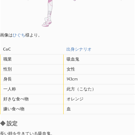
画像は
ひぐち
様より。
CoC
出身シナリオ
職業
吸血鬼
性別
女性
身長
143cm
一人称
此方（こなた）
好きな食べ物
オレンジ
嫌い食べ物
血
◆ 設定
長い時を生きている吸血鬼。