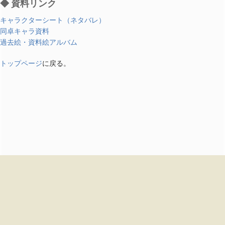
◆ 資料リンク
キャラクターシート（ネタバレ）
同卓キャラ資料
過去絵・資料絵アルバム
トップページ
に戻る。
Site create by
ほたてねこまじん
サイトの閲覧情報は、サイト管理者に送信される可能性があります。 — プライバシ
ーポリシー
PrivacyPolicy