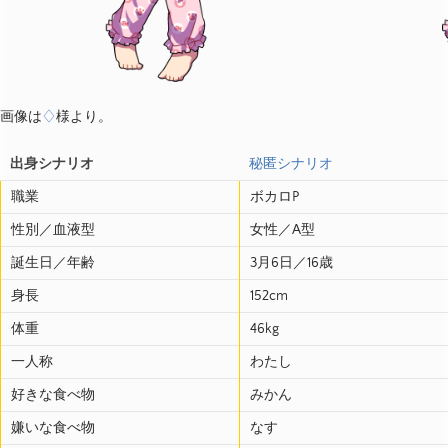
画像は
♢
様より。
出身シナリオ
秘匿シナリオ
職業
ボカロP
性別／血液型
女性／A型
誕生日／年齢
3月6日／16歳
身長
152cm
体重
46kg
一人称
わたし
好きな食べ物
みかん
嫌いな食べ物
なす