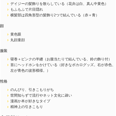
デイジーの髪飾りを散らしている（花弁は白、真ん中黄色）
もふもふで片目隠れ
横髪部は四角形型の髪飾り2つで結んでいる（赤＋青）
顔
黄色眼
丸顔童顔
服装
寝巻＋ピンクの半纏（お腹当たりで結んでいる、鈴の飾り付）
首にヘッドホンをかけている（好きなボカログッズ。右が赤色、
左が青色の波形模様。）
性格
のんびり、引きこもりがち
世間知らずで流行やネット文化に疎い
漫画か本が好きなタイプ
精神上の引きこもり